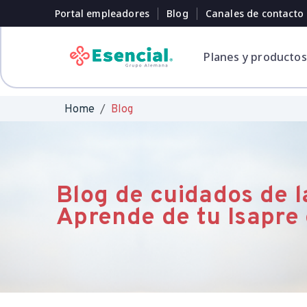
Portal empleadores
Blog
Canales de contacto
Planes y productos
Home
Blog
Tu salud siempre
Te apoyamos
Encuentra el plan
Cuida tu salud y
protegida
cuando lo necesitas
que se adapta a ti.
previene hoy
Blog de cuidados de l
Aprende de tu Isapre
Explorar sección Ayuda
Explorar todos los planes
Explorar todos los preventivos