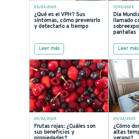
25/03/2025
17/03/2025
¿Qué es el VPH? Sus
Día Mundia
síntomas, cómo prevenirlo
llamado co
y detectarlo a tiempo
sobreexpos
pantallas
Leer más
Leer más
20/02/2025
20/02/2025
Frutas rojas: ¿Cuáles son
¿Cómo dor
sus beneficios y
altas tem
propiedades?
verano?