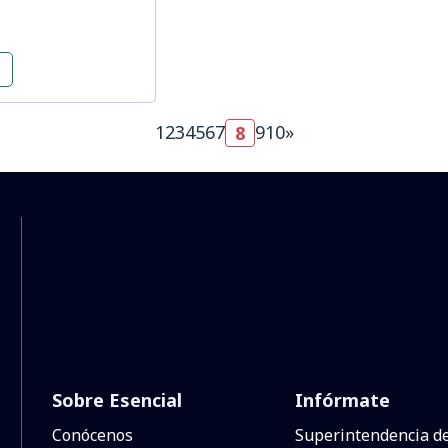
(current)
1
2
3
4
5
6
7
9
10
»
8
Sobre Esencial
Infórmate
Conócenos
Superintendencia d