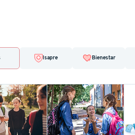
Bienestar Dental
Invalid
Protección Cesantía
Ambula
s
Isapre
Bienestar