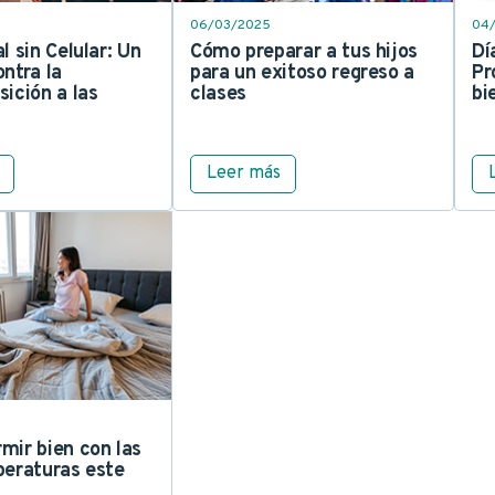
06/03/2025
04
l sin Celular: Un
Cómo preparar a tus hijos
Dí
ntra la
para un exitoso regreso a
Pr
ición a las
clases
bi
Leer más
mir bien con las
peraturas este