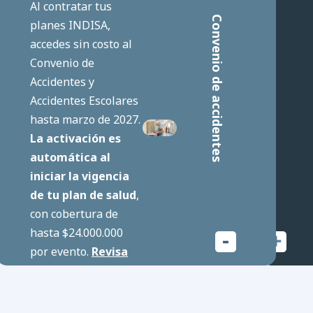
Al contratar tus
Convenio de accidentes
Chequeos preventivos anuales
planes INDISA,
accedes sin costo al
Convenio de
Accidentes y
Accidentes Escolares
hasta marzo de 2027.
La activación es
automática al
iniciar la vigencia
de tu plan de salud
,
con cobertura de
hasta $24.000.000
por evento.
Revisa
los detalles de
Cotizar ahora
convenio.
Cotizar ahora