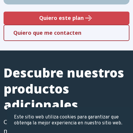
Quiero este plan
Quiero este plan
Quiero que me contacten
Descubre nuestros
productos
adicionales
Este sitio web utiliza cookies para garantizar que
Complementa tu plan de salud con ellos y
obtenga la mejor experiencia en nuestro sitio web.
mejora tu bienestar.