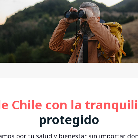
Bienestar Dental
Invalid
Protección Cesantía
Ambula
de Chile con la tranquil
protegido
pamos por tu salud y bienestar sin importar dó