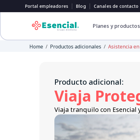
Portal empleadores
Blog
Canales de contacto
Planes y productos
Home
Productos adicionales
Asistencia en
Tu salud siempre
Te apoyamos
Encuentra el plan
Cuida tu salud y
Producto adicional:
protegida
cuando lo necesitas
que se adapta a ti.
previene hoy
Viaja Prote
Explorar sección Ayuda
Explorar todos los planes
Explorar todos los preventivos
Viaja tranquilo con Esencial 