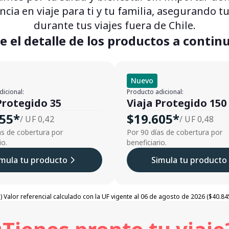
ncia en viaje para ti y tu familia, asegurando
durante tus viajes fuera de Chile.
 el detalle de los productos a contin
Nuevo
dicional:
Producto adicional:
Protegido 35
Viaja Protegido 150
155*
$19.605*
/ UF 0,42
/ UF 0,48
as de cobertura por
Por 90 días de cobertura por
io.
beneficiario.
imula tu producto
Simula tu producto
*) Valor referencial calculado con la UF vigente al 06 de agosto de 2026 ($40.845