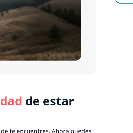
ez accidental
ncia
idad
de estar
nde te encuentres. Ahora puedes