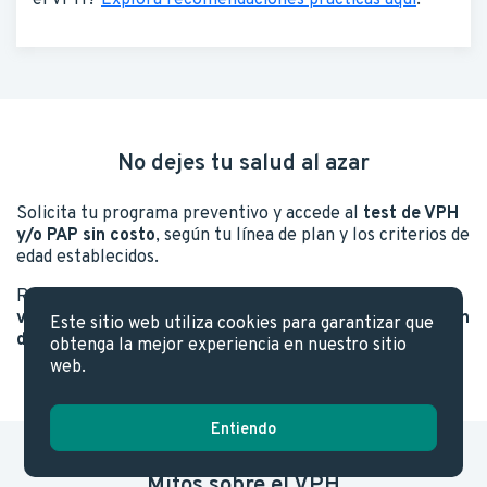
No dejes tu salud al azar
Solicita tu programa preventivo y accede al
test de VPH
y/o PAP sin costo
, según tu línea de plan y los criterios de
edad establecidos.
Recuerda que
El test de VPH detecta la presencia del
virus, mientras que el PAP identifica lesiones que pueden
Este sitio web utiliza cookies para garantizar que
derivar en cáncer
. Ambos son claves en la prevención.
obtenga la mejor experiencia en nuestro sitio
web.
Entiendo
Mitos sobre el VPH