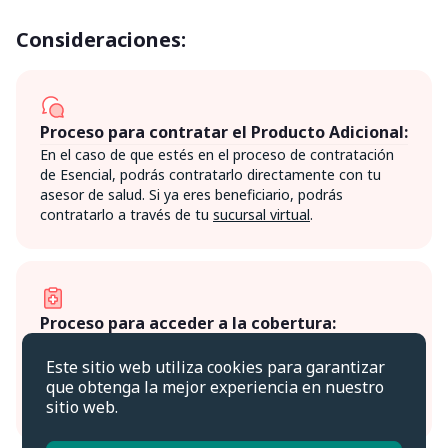
Consideraciones:
Proceso para contratar el Producto Adicional:
En el caso de que estés en el proceso de contratación
de Esencial, podrás contratarlo directamente con tu
asesor de salud. Si ya eres beneficiario, podrás
contratarlo a través de tu
sucursal virtual
.
Proceso para acceder a la cobertura:
Frente a una emergencia, debes contactar al 2 2391
4300. En el momento de la llamada se realizará la
Este sitio web utiliza cookies para garantizar
categorización de la urgencia y el posterior envío de la
que obtenga la mejor experiencia en nuestro
ambulancia en caso de ser requerido.
sitio web.