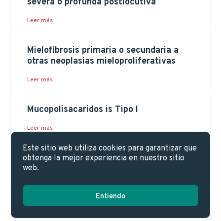
severa o profunda postlocutiva
Leer más
Mielofibrosis primaria o secundaria a
otras neoplasias mieloproliferativas
Leer más
Mucopolisacaridos is Tipo I
Leer más
Este sitio web utiliza cookies para garantizar que
Mucopolisacaridos is Tipo II
obtenga la mejor experiencia en nuestro sitio
web.
Leer más
Entiendo
Mucopolisacaridos is Tipo VI