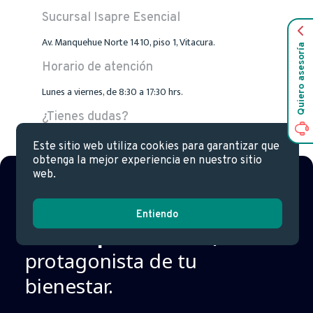
Sucursal Isapre Esencial
Av. Manquehue Norte 1410, piso 1, Vitacura.
Quiero asesoría
Horario de atención
Lunes a viernes, de 8:30 a 17:30 hrs.
¿Tienes dudas?
600 088 0090
Contact Center
Este sitio web utiliza cookies para garantizar que
obtenga la mejor experiencia en nuestro sitio
web.
Entiendo
Con Isapre Esencial,
eres
protagonista de tu
bienestar.