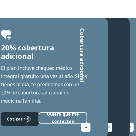
Cobertura adicional
Urgencia Integral
Descuentos Alemana Sport
20% cobertura
adicional
El plan incluye chequeo médico
integral gratuito una vez al año. Si los
tienes al día, te premiamos con un
20% de cobertura adicional en
medicina familiar.
Quiero que me
Cotizar
Cotizar
Cotizar
contacten
ahora
ahora
ahora
Cotizar
Cotizar
Cotizar