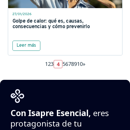
27/01/2026
Golpe de calor: qué es, causas,
consecuencias y cómo prevenirlo
Leer más
(current)
1
2
3
5
6
7
8
9
10
»
4
Con Isapre Esencial,
eres
protagonista de tu