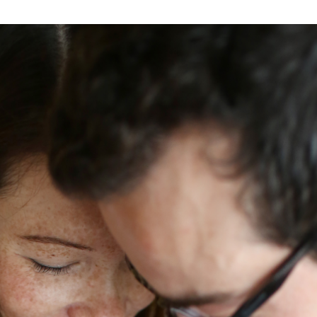
Bienestar Dental
Invalid
Protección Cesantía
Ambula