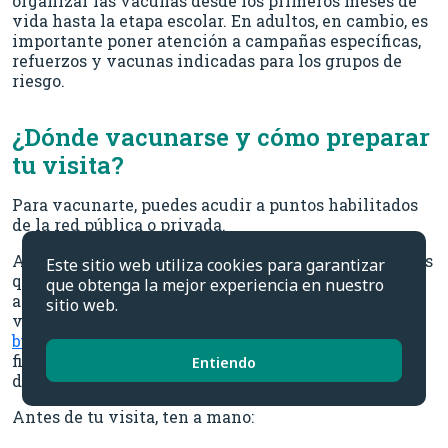
organizar las vacunas desde los primeros meses de
vida hasta la etapa escolar. En adultos, en cambio, es
importante poner atención a campañas específicas,
refuerzos y vacunas indicadas para los grupos de
riesgo.
¿Dónde vacunarse y cómo preparar
tu visita?
Para vacunarte, puedes acudir a puntos habilitados
de la red pública o privada.
Antes de ir, es recomendable que revises las vacunas
Este sitio web utiliza cookies para garantizar
que están disponibles en tu comuna, el horario de
que obtenga la mejor experiencia en nuestro
atención y el punto elegido, que cuenta con la
sitio web.
vacuna que necesitas. Además, el Minsal tiene un
buscador de puntos de vacunación,
donde puedes
filtrar por región, comuna y tipo de vacuna
Entiendo
disponible.
Antes de tu visita, ten a mano: