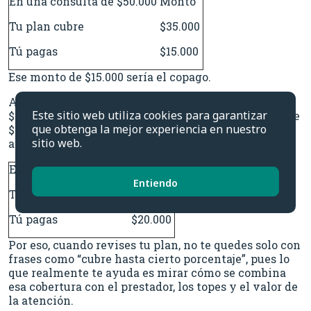
En una consulta de $50.000
Monto
Tu plan cubre
$35.000
Tú pagas
$15.000
Ese monto de $15.000 sería el copago.
Ahora, imaginemos que la misma consulta cuesta
Este sitio web utiliza cookies para garantizar
$50.000, pero tu plan tiene un tope de bonificación de
que obtenga la mejor experiencia en nuestro
$30.000. Aunque el porcentaje de cobertura parezca
sitio web.
alto, el tope hace que pagues un poco más:
En la misma consulta
Monto
Entiendo
Tu plan cubre
$30.000
Tú pagas
$20.000
Por eso, cuando revises tu plan, no te quedes solo con
frases como “cubre hasta cierto porcentaje”, pues lo
que realmente te ayuda es mirar cómo se combina
esa cobertura con el prestador, los topes y el valor de
la atención.