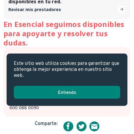
disponibles en tu red.
Revisar mis prestadores
En Esencial seguimos disponibles
para apoyarte y resolver tus
dudas.
Dirección
Sucursal Isapre Esencial
Este sitio web utiliza cookies para garantizar que
Av. Manquehue Norte #1410, piso 1, Vitacura
obtenga la mejor experiencia en nuestro sitio
Horario de atención
web.
Lunes a Viernes
8:30 AM – 17:30 PM hrs.
Entiendo
¿Tienes dudas?
Contact Center
600 088 0090
Comparte: