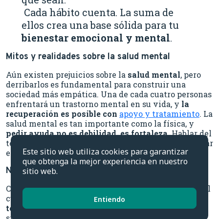
Cada hábito cuenta. La suma de
ellos crea una base sólida para tu
bienestar emocional y mental
.
Mitos y realidades sobre la salud mental
Aún existen prejuicios sobre la
salud mental
, pero
derribarlos es fundamental para construir una
sociedad más empática. Una de cada cuatro personas
enfrentará un trastorno mental en su vida, y
la
recuperación es posible con
apoyo y tratamiento
. La
salud mental es tan importante como la física, y
pedir ayuda no es debilidad, es fortaleza
. Hablar del
tema con naturalidad es el primer paso para eliminar
Este sitio web utiliza cookies para garantizar
el estigma y fomentar la comprensión.
que obtenga la mejor experiencia en nuestro
Normalizar el cuidado emocional
sitio web.
Cuidar la mente debe ser tan habitual como cuidar el
cuerpo.
Hablar de emociones, pedir ayuda o
Entiendo
tomarse un descanso
no son signos de debilidad,
sino de inteligencia emocional. Mientras más