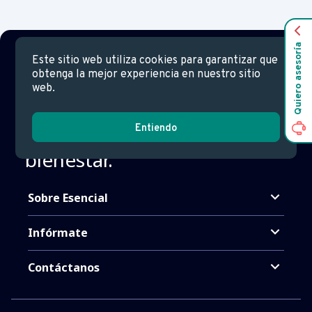
Quiero asesoría
Este sitio web utiliza cookies para garantizar que
obtenga la mejor experiencia en nuestro sitio
web.
Con Isapre Esencial,
eres
protagonista de tu
Entiendo
bienestar.
Sobre Esencial
Infórmate
Contáctanos