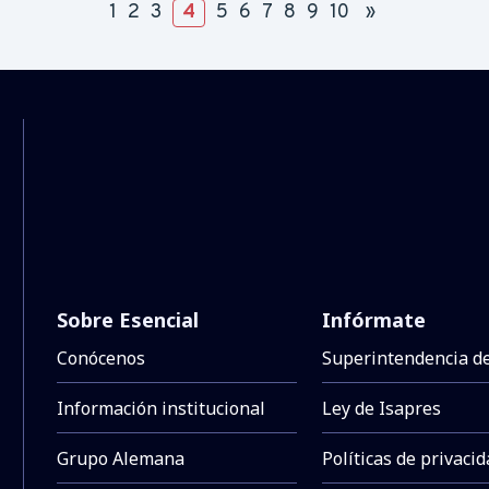
1
2
3
4
(current)
5
6
7
8
9
10
»
Sobre Esencial
Infórmate
Conócenos
Superintendencia d
Información institucional
Ley de Isapres
Grupo Alemana
Políticas de privaci