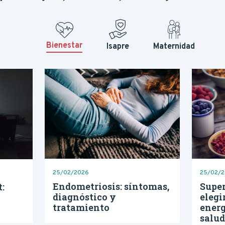
Bienestar Dental
Invalid
Protección Cesantía
Ambula
Bienestar
Isapre
Maternidad
25/02/2026
25/02/
Endometriosis: síntomas,
Super
:
diagnóstico y
elegi
tratamiento
energ
l
salu