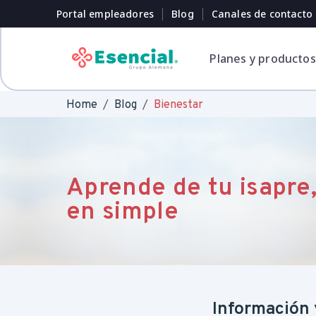
Portal empleadores
Blog
Canales de contacto
Planes y productos
Home
Blog
Bienestar
Tu salud siempre
Te apoyamos
Encuentra el plan
Cuida tu salud y
Aprende de tu isapre
protegida
cuando lo necesitas
que se adapta a ti.
previene hoy
en simple
Explorar sección Ayuda
Explorar todos los planes
Explorar todos los preventivos
Información 