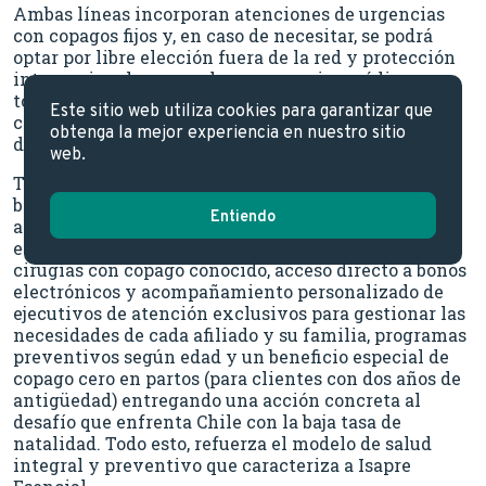
Ambas líneas incorporan atenciones de urgencias
con copagos fijos y, en caso de necesitar, se podrá
optar por libre elección fuera de la red y protección
internacional en caso de emergencias médicas, con
tope de 500 UF anuales, además de una cobertura
Este sitio web utiliza cookies para garantizar que
catastrófica con un pago anual máximo aproximado
obtenga la mejor experiencia en nuestro sitio
de 5 millones.
web.
Todas las opciones de planes tienen una serie de
beneficios adicionales como: agenda preferente,
Entiendo
atención presencial en cada clínica,
estacionamiento gratuito en las clínicas, más de 15
cirugías con copago conocido, acceso directo a bonos
electrónicos y acompañamiento personalizado de
ejecutivos de atención exclusivos para gestionar las
necesidades de cada afiliado y su familia, programas
preventivos según edad y un beneficio especial de
copago cero en partos (para clientes con dos años de
antigüedad) entregando una acción concreta al
desafío que enfrenta Chile con la baja tasa de
natalidad. Todo esto, refuerza el modelo de salud
integral y preventivo que caracteriza a Isapre