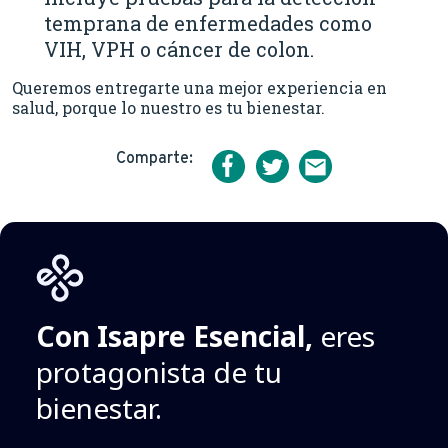
Para el 2025, el ICSA se estableció en
temprana de enfermedades como
3,7%.
VIH, VPH o cáncer de colon.
Variación anual de costos: Esencial
debe ajustar sus planes según la
Queremos entregarte una mejor experiencia en
evolución real de los costos en
salud, porque lo nuestro es tu bienestar.
salud, garantizando la
sostenibilidad del sistema y el
acceso a coberturas.
Comparte:
Regulación vigente: El reajuste no
puede superar el menor valor entre
la variación de costos de Esencial y
el ICSA determinado por la
Superintendencia de Salud.
Con Isapre Esencial,
eres
protagonista de tu
bienestar.