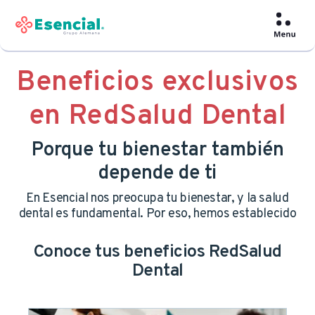
Beneficios exclusivos
en RedSalud Dental
Porque tu bienestar también
depende de ti
En Esencial nos preocupa tu bienestar, y la salud
dental es fundamental. Por eso, hemos establecido
una alianza con RedSalud Dental para entregarte
beneficios exclusivos por ser parte de la Isapre.
Conoce tus beneficios RedSalud
Dental