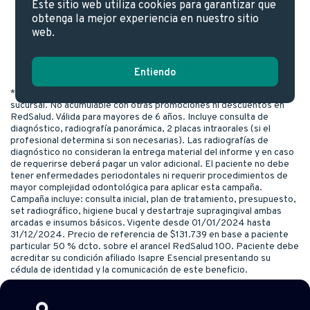
Este sitio web utiliza cookies para garantizar que
obtenga la mejor experiencia en nuestro sitio
¿En qué clínicas puedo acceder a este
web.
beneficio?
Entiendo
*Campaña sujeta a evaluación clínica y disponibilidad de horario en
sucursal. No acumulable con otras promociones ni descuentos en
RedSalud. Válida para mayores de 6 años. Incluye consulta de
diagnóstico, radiografía panorámica, 2 placas intraorales (si el
profesional determina si son necesarias). Las radiografías de
diagnóstico no consideran la entrega material del informe y en caso
de requerirse deberá pagar un valor adicional. El paciente no debe
tener enfermedades periodontales ni requerir procedimientos de
mayor complejidad odontológica para aplicar esta campaña.
Campaña incluye: consulta inicial, plan de tratamiento, presupuesto,
set radiográfico, higiene bucal y destartraje supragingival ambas
arcadas e insumos básicos. Vigente desde 01/01/2024 hasta
31/12/2024. Precio de referencia de $131.739 en base a paciente
particular 50 % dcto. sobre el arancel RedSalud 100. Paciente debe
acreditar su condición afiliado Isapre Esencial presentando su
cédula de identidad y la comunicación de este beneficio.