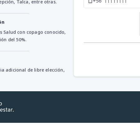
+56
ción, Talca, entre otras.
ón
des Salud con copago conocido,
ción del 50%.
a adicional de libre elección,